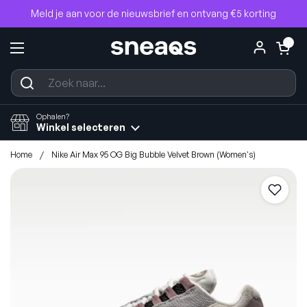
Ga naar content
Meld je aan voor de nieuwsbrief en ontvang €5 korting
Winkelwagentje
0
Menu openen
Ophalen?
Winkel selecteren
Home
/
Nike Air Max 95 OG Big Bubble Velvet Brown (Women's)