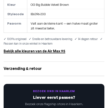
Kleur
OG Big Bubble Velvet Brown
Stylecode
IB6396-200
Pasvorm
Valt aan de kleine kant — een halve maat groter
zit meestal beter.
✓ 100% origineel ✓ Snelle en betrouwbare levering ✓ 14 dagen retour ✓
Passen kan in onze winkel in Haarlem
Bekijk alle kleuren van de Air Max 95
Verzending & retour
BEZOEK ONS IN HAARLEM
Liever eerst passen?
Bezoek onze flagship store in Haarlem.