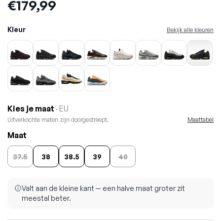
Prijs:
€179,99
Kleur
Bekijk alle kleuren
Kies je maat
· EU
Uitverkochte maten zijn doorgestreept.
Maattabel
Maat
37.5
38
38.5
39
40
Valt aan de kleine kant — een halve maat groter zit
meestal beter.