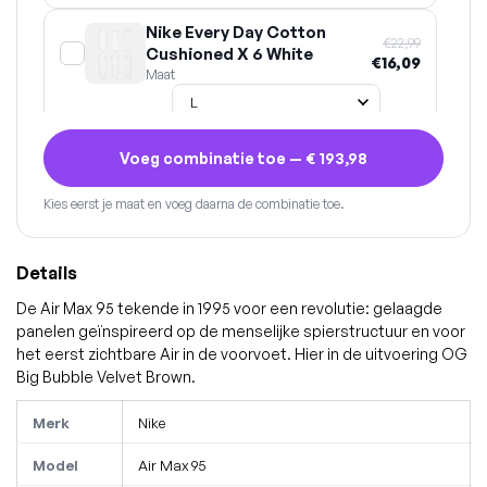
Nike Every Day Cotton
€22,99
Cushioned X 6 White
€16,09
Maat
Voeg combinatie toe —
€ 193,98
Kies eerst je maat en voeg daarna de combinatie toe.
Details
De Air Max 95 tekende in 1995 voor een revolutie: gelaagde
panelen geïnspireerd op de menselijke spierstructuur en voor
het eerst zichtbare Air in de voorvoet. Hier in de uitvoering OG
Big Bubble Velvet Brown.
Merk
Nike
Model
Air Max 95