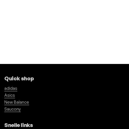
Quick shop
adidas
Asics
New Balance
Saucony
Snelle links