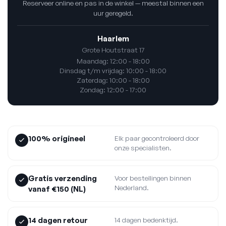
Reserveer online en pas in de winkel — meestal binnen een
uur geregeld.
Haarlem
Grote Houtstraat 17
Maandag: 12:00 - 18:00
Dinsdag t/m vrijdag: 10:00 - 18:00
Zaterdag: 10:00 - 18:00
Zondag: 12:00 - 17:00
100% origineel
Elk paar gecontroleerd door
onze specialisten.
Gratis verzending
Voor bestellingen binnen
Nederland.
vanaf €150 (NL)
14 dagen retour
14 dagen bedenktijd.