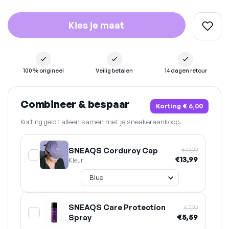
Kies je maat
100% origineel
Veilig betalen
14 dagen retour
Combineer & bespaar
Korting
€ 6,00
Korting geldt alleen samen met je sneakeraankoop.
SNEAQS Corduroy Cap
€19,99
€13,99
Kleur
SNEAQS Care Protection
€7,99
Spray
€5,59