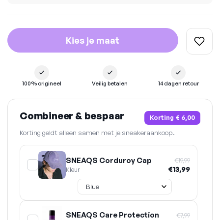
Kies je maat
100% origineel
Veilig betalen
14 dagen retour
Combineer & bespaar
Korting
€ 6,00
Korting geldt alleen samen met je sneakeraankoop.
SNEAQS Corduroy Cap
€19,99
€13,99
Kleur
SNEAQS Care Protection
€7,99