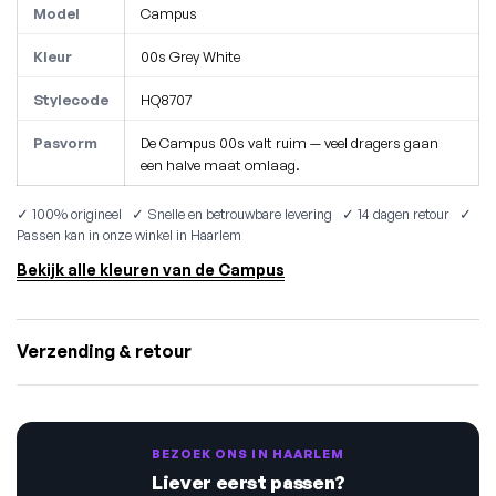
Model
Campus
Kleur
00s Grey White
Stylecode
HQ8707
Pasvorm
De Campus 00s valt ruim — veel dragers gaan
een halve maat omlaag.
✓ 100% origineel ✓ Snelle en betrouwbare levering ✓ 14 dagen retour ✓
Passen kan in onze winkel in Haarlem
Bekijk alle kleuren van de Campus
Verzending & retour
BEZOEK ONS IN HAARLEM
Liever eerst passen?