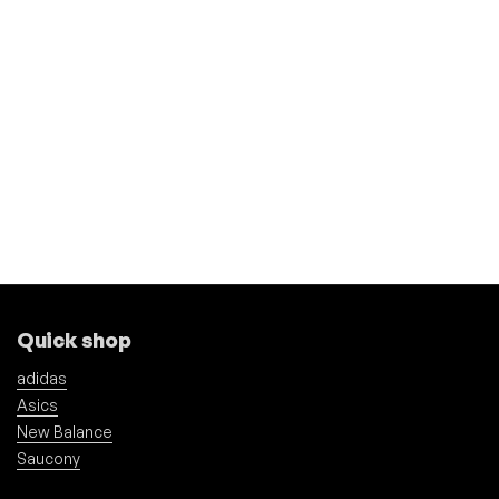
Quick shop
adidas
Asics
New Balance
Saucony