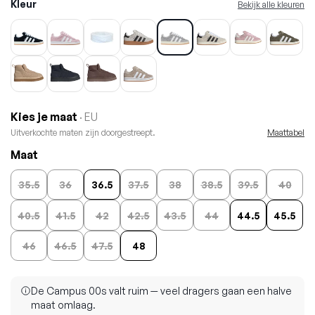
Kleur
Bekijk alle kleuren
Kies je maat
· EU
Uitverkochte maten zijn doorgestreept.
Maattabel
Maat
35.5
36
36.5
37.5
38
38.5
39.5
40
40.5
41.5
42
42.5
43.5
44
44.5
45.5
46
46.5
47.5
48
De Campus 00s valt ruim — veel dragers gaan een halve
maat omlaag.