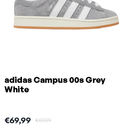
adidas Campus 00s Grey
White
Uitverkoopprijs:
€69,99
Normale prijs:
€109,99