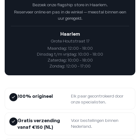
Bezoek onze flagship store in Haarlem.
Reserveer online en pas in de winkel — meestal binnen een
uur geregeld.
Haarlem
Grote Houtstraat 17
Maandag: 12:00 - 18:00
Dinsdag t/m vrijdag: 10:00 - 18:00
Zaterdag: 10:00 - 18:00
Zondag: 12:00 - 17:00
100% origineel
Elk paar gecontroleerd door
onze specialisten.
Gratis verzending
Voor bestellingen binnen
Nederland.
vanaf €150 (NL)