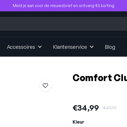
Meld je aan voor de nieuwsbrief en ontvang €5 korting
Accessoires
Klantenservice
Blog
Comfort Cl
Uitverkoopprij
€34,99
Normale pri
€49,99
Kleur