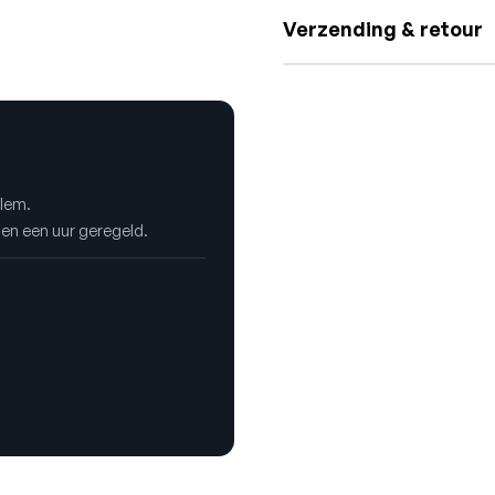
Verzending & retour
rlem.
nen een uur geregeld.