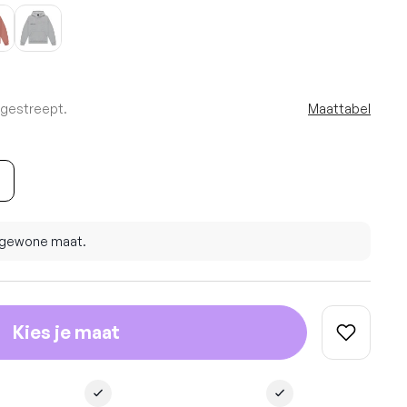
rgestreept.
Maattabel
e gewone maat.
Kies je maat