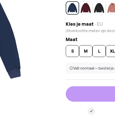
Kies je maat
· EU
Uitverkochte maten zijn doo
Maat
S
M
L
XL
Valt normaal — bestel j