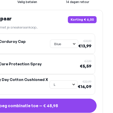
Veilig betalen
14 dagen retour
spaar
Korting
€ 6,00
n met je sneakeraankoop.
€19,99
Corduroy Cap
€13,99
€7,99
are Protection Spray
€5,59
y Day Cotton Cushioned X
€22,99
€16,09
oeg combinatie toe —
€ 48,98