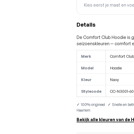
Kies eerst je maat en vo
Details
De Comfort Club Hoodie is 
seizoenskleuren — comfort ee
Merk
Comfort Club
Model
Hoodie
Kleur
Navy
Stylecode
CC-N3001-60
✓ 100% origineel ✓ Snelle en betr
Haarlem
Bekijk alle kleuren van de