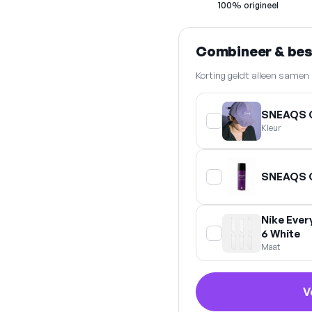
100% origineel
Combineer & be
Korting geldt alleen same
SNEAQS 
Kleur
SNEAQS C
Nike Ever
6 White
Maat
V