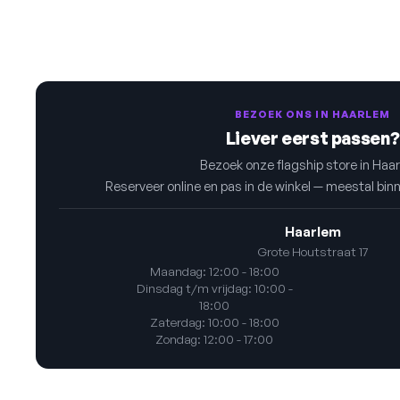
BEZOEK ONS IN HAARLEM
Liever eerst passen?
Bezoek onze flagship store in Haa
Reserveer online en pas in de winkel — meestal bin
Haarlem
Grote Houtstraat 17
Maandag: 12:00 - 18:00
Dinsdag t/m vrijdag: 10:00 -
18:00
Zaterdag: 10:00 - 18:00
Zondag: 12:00 - 17:00