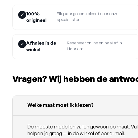
100%
Elk paar gecontroleerd door onze
specialisten.
origineel
Afhalen in de
Reserveer online en haal af in
Haarlem.
winkel
Vragen? Wij hebben de antwo
Welke maat moet ik kiezen?
De meeste modellen vallen gewoon op maat. Valt e
helpen je graag — in de winkel of per e-mail.