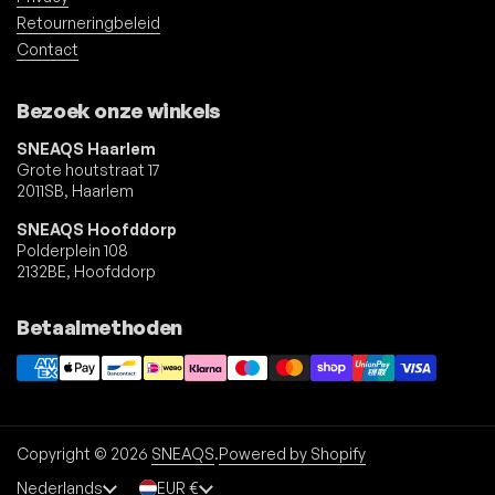
Retourneringbeleid
Contact
Bezoek onze winkels
SNEAQS Haarlem
Grote houtstraat 17
2011SB, Haarlem
SNEAQS Hoofddorp
Polderplein 108
2132BE, Hoofddorp
Betaalmethoden
Copyright © 2026
SNEAQS
.
Powered by Shopify
Taal
Nederlands
Land/region
EUR €