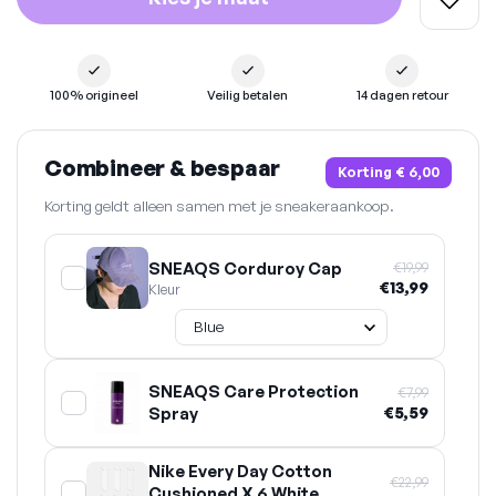
100% origineel
Veilig betalen
14 dagen retour
Combineer & bespaar
Korting
€ 6,00
Korting geldt alleen samen met je sneakeraankoop.
SNEAQS Corduroy Cap
€19,99
€13,99
Kleur
SNEAQS Care Protection
€7,99
Spray
€5,59
Nike Every Day Cotton
€22,99
Cushioned X 6 White