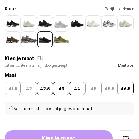
Kleur
Bekijk alle kleuren
Kies je maat
· EU
Uitverkochte maten zijn doorgestreept.
Maattabel
Maat
41.5
42
42.5
43
44
45
45.5
46.5
Valt normaal — bestel je gewone maat.
Kies je maat