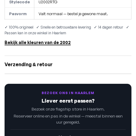
Stylecode
U2002RTG
Pasvorm
Valt normaal — bestel je gewone maat.
✓ 100% origineel ✓ Snelle en betrouwbare levering ✓ 14 dagen retour ✓
Passen kan in onze winkel in Haarlem
Bekijk alle kleuren van de 2002
Verzending & retour
BEZOEK ONS IN HAARLEM
Liever eerst passen?
Bezoek onze flagship store in Haarlem.
Reserveer online en pas in de winkel — meestal binnen een
uur geregeld.