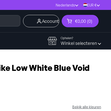
Taal
Nederlands
Land/region
EUR €
Account
€0,00
0
Winkelwagentje 
Winkelmand Totaa
producten in je 
Ophalen?
Winkel selecteren
ike Low White Blue Void
Bekijk alle kleuren