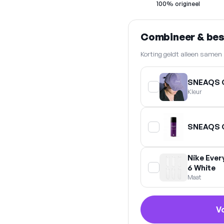
100% origineel
Combineer & be
Korting geldt alleen same
SNEAQS 
Kleur
SNEAQS C
Nike Ever
6 White
Maat
V