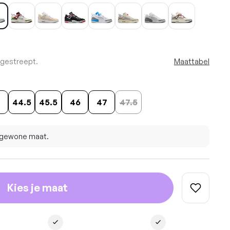
rgestreept.
Maattabel
4
44.5
45.5
46
47
47.5
e gewone maat.
Kies je maat