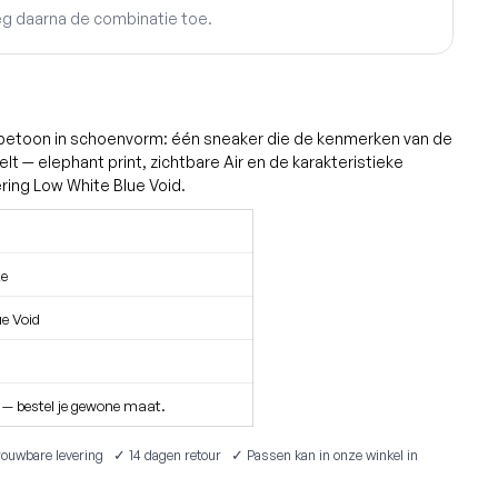
eg daarna de combinatie toe.
erbetoon in schoenvorm: één sneaker die de kenmerken van de
t — elephant print, zichtbare Air en de karakteristieke
ering Low White Blue Void.
ke
e Void
 — bestel je gewone maat.
ouwbare levering ✓ 14 dagen retour ✓ Passen kan in onze winkel in