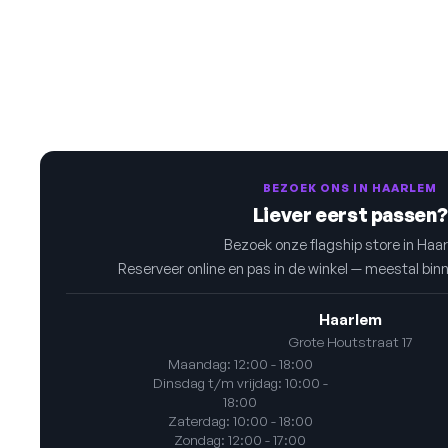
BEZOEK ONS IN HAARLEM
Liever eerst passen?
Bezoek onze flagship store in Haa
Reserveer online en pas in de winkel — meestal bin
Haarlem
Grote Houtstraat 17
Maandag: 12:00 - 18:00
Dinsdag t/m vrijdag: 10:00 -
18:00
Zaterdag: 10:00 - 18:00
Zondag: 12:00 - 17:00