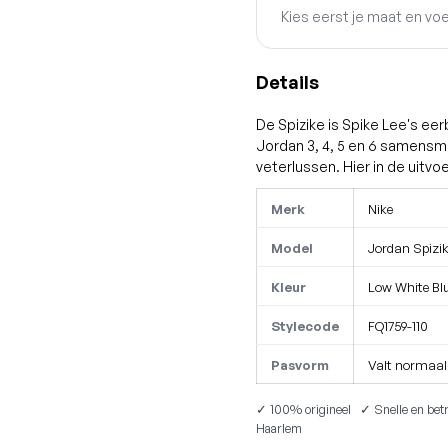
Kies eerst je maat en vo
Details
De Spizike is Spike Lee's e
Jordan 3, 4, 5 en 6 samensmel
veterlussen. Hier in de uitvo
Merk
Nike
Model
Jordan Spizi
Kleur
Low White Blu
Stylecode
FQ1759-110
Pasvorm
Valt normaal
✓ 100% origineel ✓ Snelle en betr
Haarlem