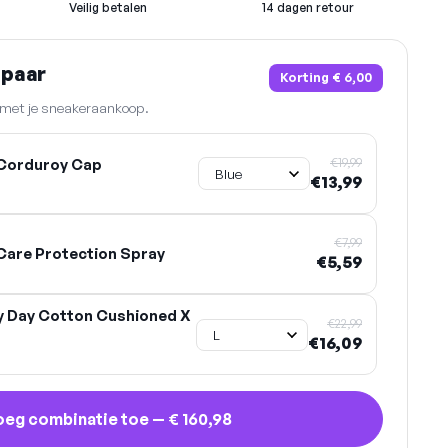
Veilig betalen
14 dagen retour
spaar
Korting
€ 6,00
n met je sneakeraankoop.
€19,99
Corduroy Cap
€13,99
€7,99
are Protection Spray
€5,59
y Day Cotton Cushioned X
€22,99
€16,09
oeg combinatie toe —
€ 160,98