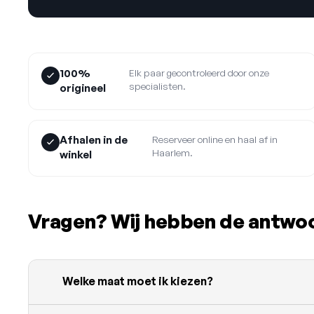
100%
Elk paar gecontroleerd door onze
specialisten.
origineel
Afhalen in de
Reserveer online en haal af in
Haarlem.
winkel
Vragen? Wij hebben de antwo
Welke maat moet ik kiezen?