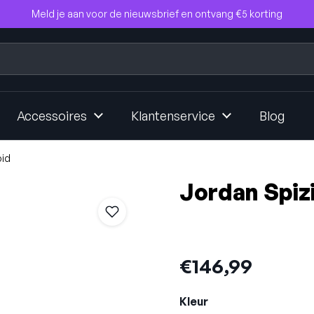
Meld je aan voor de nieuwsbrief en ontvang €5 korting
Accessoires
Klantenservice
Blog
oid
Jordan Spiz
Prijs:
€146,99
Kleur