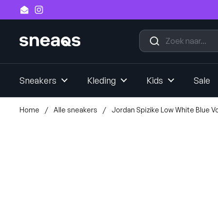
Ga naar content
Email
Instagram
Sneakers
Kleding
Kids
Sale
Home
/
Alle sneakers
/
Jordan Spizike Low White Blue V