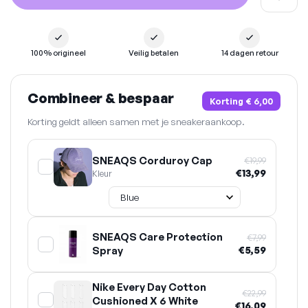
100% origineel
Veilig betalen
14 dagen retour
Combineer & bespaar
Korting
€ 6,00
Korting geldt alleen samen met je sneakeraankoop.
SNEAQS Corduroy Cap
€19,99
€13,99
Kleur
SNEAQS Care Protection
€7,99
Spray
€5,59
Nike Every Day Cotton
€22,99
Cushioned X 6 White
€16,09