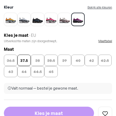
Kleur
Bekijk alle kleuren
Kies je maat
· EU
Uitverkochte maten zijn doorgestreept.
Maattabel
Maat
36.5
37.5
38
38.5
39
40
42
42.5
43
44
44.5
45
Valt normaal — bestel je gewone maat.
Kies je maat