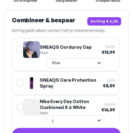
100% origineel
Veilig betalen
14 dagen retour
Combineer & bespaar
Korting
€ 6,00
Korting geldt alleen samen met je sneakeraankoop.
SNEAQS Corduroy Cap
€19,99
€13,99
Kleur
SNEAQS Care Protection
€7,99
Spray
€5,59
Nike Every Day Cotton
€22,99
Cushioned X 6 White
€16,09
Maat