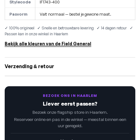
Stylecode
IF1743-400
Pasvorm
Valt normaal — bestel je gewone maat.
✓ 100% origineel ✓ Snelle en betrouwbare levering ✓ 14 dagen retour ✓
Passen kan in onze winkel in Haarlem
Bekijk alle kleuren van de Field General
Verzending & retour
BEZOEK ONS IN HAARLEM
Liever eerst passen?
Bezoek onze flagship store in Haarlem.
Reserveer online en pas in de winkel — meestal binnen een
uur geregeld.