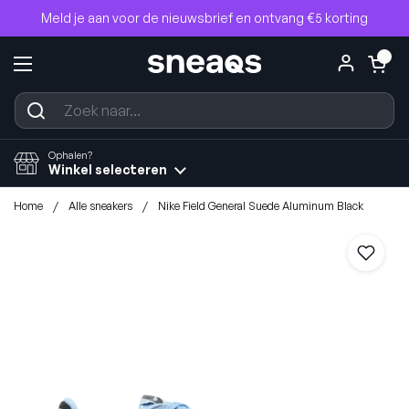
Ga naar content
Meld je aan voor de nieuwsbrief en ontvang €5 korting
Winkelwagentje
0
Menu openen
Ophalen?
Winkel selecteren
Home
/
Alle sneakers
/
Nike Field General Suede Aluminum Black