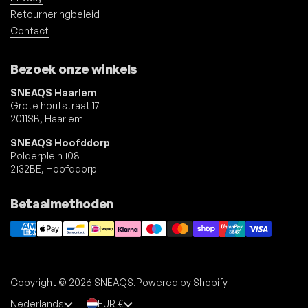
Retourneringbeleid
Contact
Bezoek onze winkels
SNEAQS Haarlem
Grote houtstraat 17
2011SB, Haarlem
SNEAQS Hoofddorp
Polderplein 108
2132BE, Hoofddorp
Betaalmethoden
Copyright © 2026
SNEAQS
.
Powered by Shopify
Taal
Nederlands
Land/region
EUR €