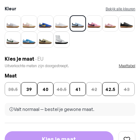
Kleur
Bekijk alle kleuren
Kies je maat
· EU
Uitverkochte maten zijn doorgestreept.
Maattabel
Maat
38.5
39
40
40.5
41
42
42.5
43
Valt normaal — bestel je gewone maat.
Kies je maat