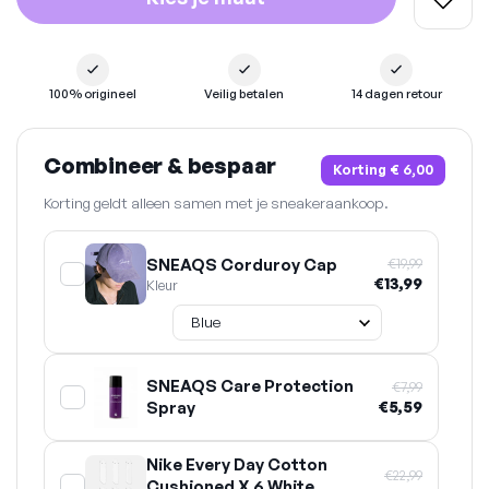
100% origineel
Veilig betalen
14 dagen retour
Combineer & bespaar
Korting
€ 6,00
Korting geldt alleen samen met je sneakeraankoop.
SNEAQS Corduroy Cap
€19,99
€13,99
Kleur
SNEAQS Care Protection
€7,99
Spray
€5,59
Nike Every Day Cotton
€22,99
Cushioned X 6 White