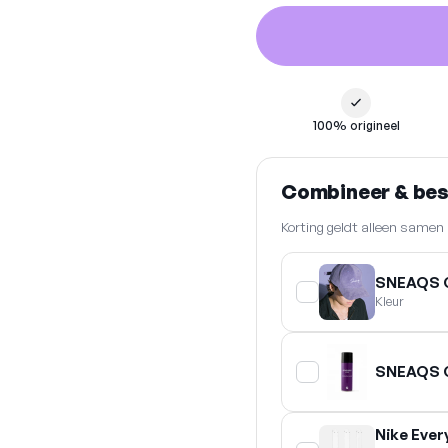
100% origineel
Combineer & be
Korting geldt alleen same
SNEAQS 
Kleur
SNEAQS C
Nike Ever