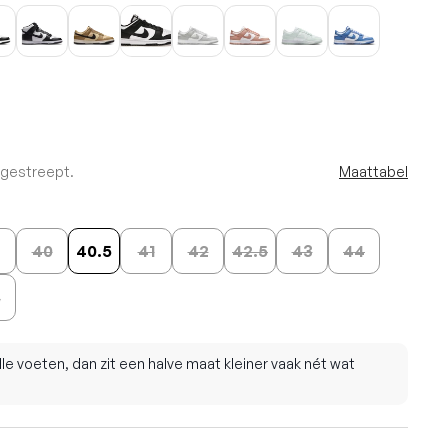
rgestreept.
Maattabel
40
40.5
41
42
42.5
43
44
6
lle voeten, dan zit een halve maat kleiner vaak nét wat