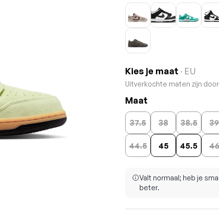
Kies je maat
· EU
Uitverkochte maten zijn doo
Maat
37.5
38
38.5
39
44.5
45
45.5
4
Valt normaal; heb je sma
beter.