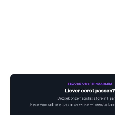
BEZOEK ONS IN HAARLEM
Liever eerst passen?
Bezoek onze flagship store in Haa
Reserveer online en pas in de winkel — meestal bin