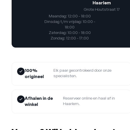
Haarlem
Grote Houtstraat 17
Maandag: 12:00 - 18:00
Dinsdag t/m vrijdag: 10:00 -
18:00
Zaterdag: 10:00 - 18:00
Zondag: 12:00 - 17:00
100%
Elk paar gecontroleerd door onze
specialisten.
origineel
Afhalen in de
Reserveer online en haal af in
Haarlem.
winkel