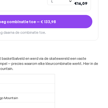
€16,09
oeg combinatie toe —
€ 133,98
eg daarna de combinatie toe.
t basketbalveld en werd via de skatewereld een vaste
mpel — precies waarom elke kleurcombinatie werkt. Hier in de
ountain.
ugo Mountain