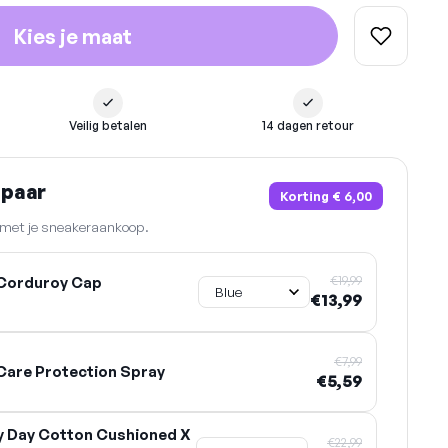
Kies je maat
Veilig betalen
14 dagen retour
spaar
Korting
€ 6,00
n met je sneakeraankoop.
€19,99
Corduroy Cap
€13,99
€7,99
are Protection Spray
€5,59
y Day Cotton Cushioned X
€22,99