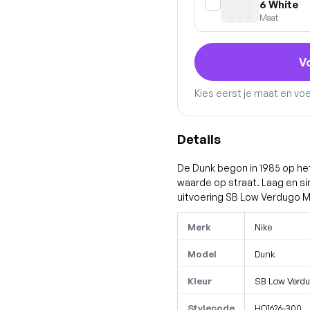
6 White
Maat
V
Kies eerst je maat en vo
Details
De Dunk begon in 1985 op he
waarde op straat. Laag en si
uitvoering SB Low Verdugo M
Merk
Nike
Model
Dunk
Kleur
SB Low Verd
Stylecode
HQ1626-300