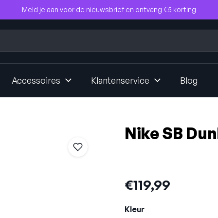
Meld je aan voor de nieuwsbrief en ontvang €5 korting
Accessoires
Klantenservice
Blog
Nike SB Du
Prijs:
€119,99
Kleur