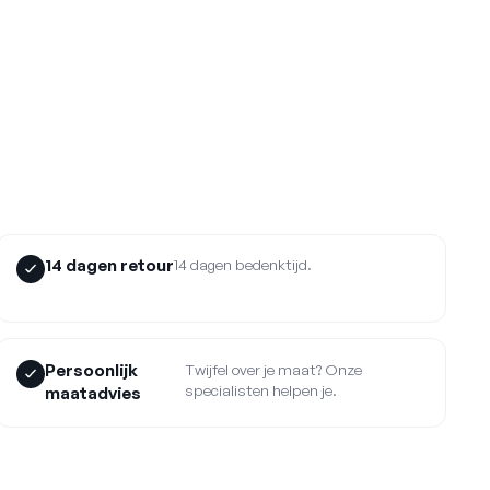
14 dagen retour
14 dagen bedenktijd.
Persoonlijk
Twijfel over je maat? Onze
specialisten helpen je.
maatadvies