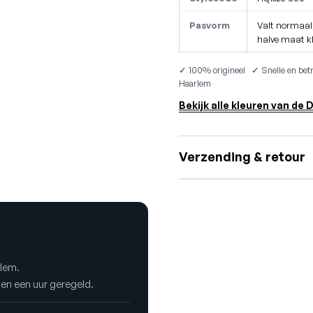
Pasvorm
Valt normaal;
halve maat kl
✓ 100% origineel ✓ Snelle en betr
Haarlem
Bekijk alle kleuren van de 
Verzending & retour
rlem.
nen een uur geregeld.