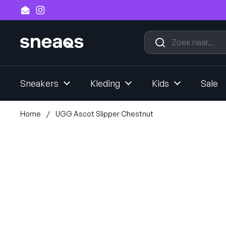
Ga naar content
Email
Instagram
Sneakers
Kleding
Kids
Sale
Home
/
UGG Ascot Slipper Chestnut