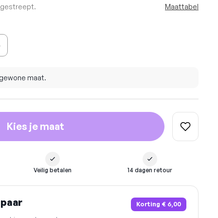
rgestreept.
Maattabel
4
e gewone maat.
Kies je maat
Veilig betalen
14 dagen retour
spaar
Korting
€ 6,00