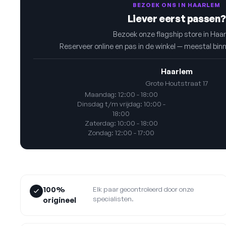
BEZOEK ONS IN HAARLEM
Liever eerst passen?
Bezoek onze flagship store in Haa
Reserveer online en pas in de winkel — meestal bin
Haarlem
Grote Houtstraat 17
Maandag: 12:00 - 18:00
Dinsdag t/m vrijdag: 10:00 -
18:00
Zaterdag: 10:00 - 18:00
Zondag: 12:00 - 17:00
100%
Elk paar gecontroleerd door onze
specialisten.
origineel