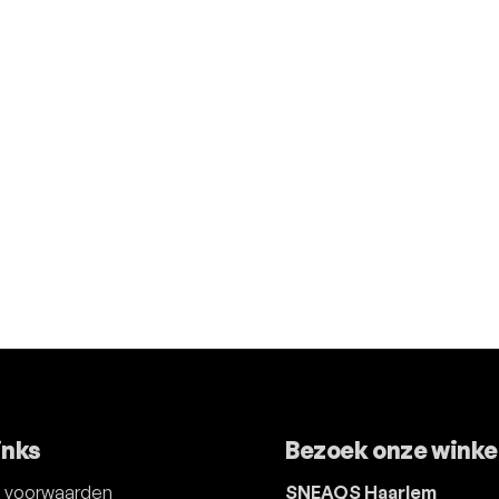
inks
Bezoek onze winke
 voorwaarden
SNEAQS Haarlem