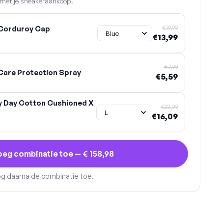
n met je sneakeraankoop.
€19,99
Corduroy Cap
€13,99
€7,99
are Protection Spray
€5,59
y Day Cotton Cushioned X
€22,99
€16,09
oeg combinatie toe —
€ 158,98
eg daarna de combinatie toe.