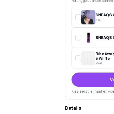
Korting geldt alleen same
SNEAQS 
Kleur
SNEAQS C
Nike Ever
6 White
Maat
V
Kies eerst je maat en vo
Details