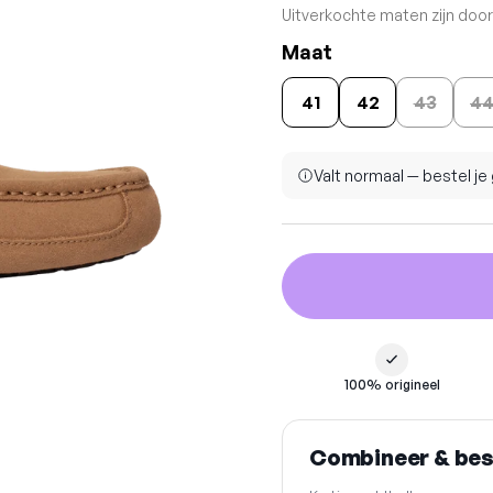
Uitverkochte maten zijn doo
Maat
41
42
43
4
Valt normaal — bestel j
100% origineel
Combineer & be