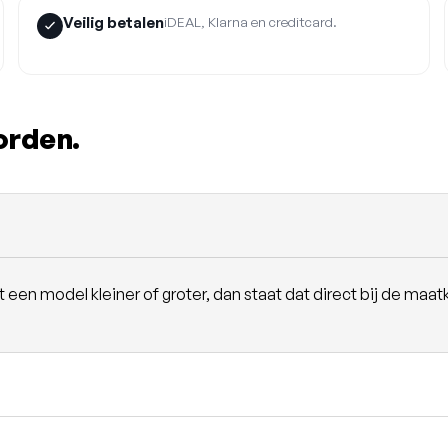
Veilig betalen
iDEAL, Klarna en creditcard.
orden.
en model kleiner of groter, dan staat dat direct bij de maatk