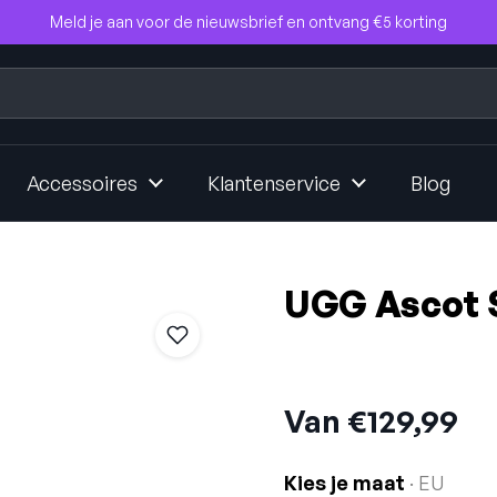
Meld je aan voor de nieuwsbrief en ontvang €5 korting
Accessoires
Klantenservice
Blog
UGG Ascot S
Prijs:
Van €129,99
Kies je maat
· EU