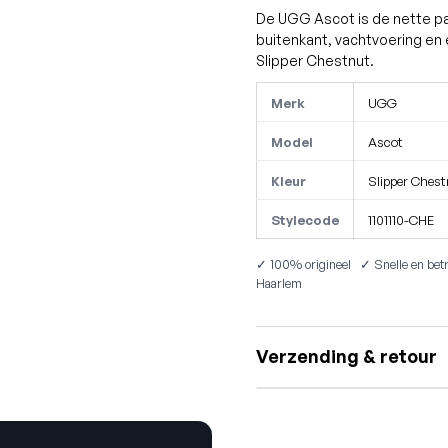
De UGG Ascot is de nette p
buitenkant, vachtvoering en e
Slipper Chestnut.
Merk
UGG
Model
Ascot
Kleur
Slipper Chest
Stylecode
1101110-CHE
✓ 100% origineel ✓ Snelle en betr
Haarlem
Verzending & retour