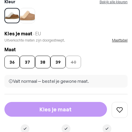
Kleur
Bekijk alle kleuren
Kies je maat
· EU
Uitverkochte maten zijn doorgestreept.
Maattabel
Maat
36
37
38
39
40
Valt normaal — bestel je gewone maat.
Kies je maat