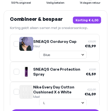
100% origineel
Veilig betalen
14 dagen retour
Combineer & bespaar
Korting
€ 6,00
Korting geldt alleen samen met je sneakeraankoop.
SNEAQS Corduroy Cap
€19,99
€13,99
Kleur
SNEAQS Care Protection
€7,99
Spray
€5,59
Nike Every Day Cotton
€22,99
Cushioned X 6 White
€16,09
Maat