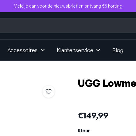
Meld je aan voor de nieuwsbrief en ontvang €5 korting
Accessoires
Klantenservice
Blog
UGG Lowmel
Prijs:
€149,99
Kleur