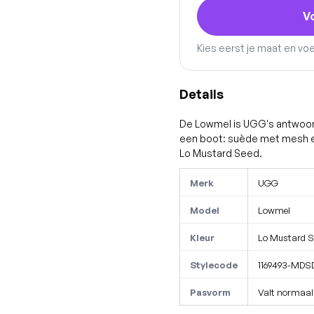
V
Kies eerst je maat en vo
Details
De Lowmel is UGG's antwoord 
een boot: suède met mesh en e
Lo Mustard Seed.
Merk
UGG
Model
Lowmel
Kleur
Lo Mustard S
Stylecode
1169493-MDS
Pasvorm
Valt normaal