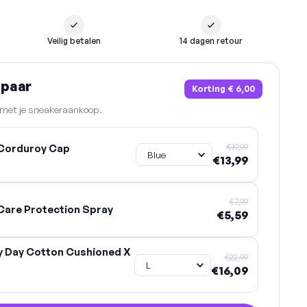
Veilig betalen
14 dagen retour
spaar
Korting
€ 6,00
n met je sneakeraankoop.
€19,99
Corduroy Cap
€13,99
€7,99
are Protection Spray
€5,59
y Day Cotton Cushioned X
€22,99
€16,09