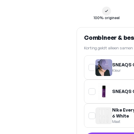
100% origineel
Combineer & be
Korting geldt alleen same
SNEAQS 
Kleur
SNEAQS C
Nike Ever
6 White
Maat