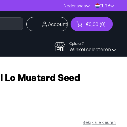
Taal
Nederlands
Land/region
EUR €
Account
€0,00
0
Winkelwagentje 
Winkelmand Totaa
producten in je 
Ophalen?
Winkel selecteren
 Lo Mustard Seed
Bekijk alle kleuren