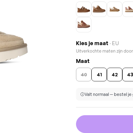
Kies je maat
· EU
Uitverkochte maten zijn doo
Maat
40
41
42
4
Valt normaal — bestel j