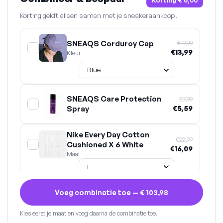
Korting
€ 6,00
Korting geldt alleen samen met je sneakeraankoop.
SNEAQS Corduroy Cap
€19,99
€13,99
Kleur
SNEAQS Care Protection
€7,99
Spray
€5,59
Nike Every Day Cotton
€22,99
Cushioned X 6 White
€16,09
Maat
Voeg combinatie toe —
€ 103,98
Kies eerst je maat en voeg daarna de combinatie toe.