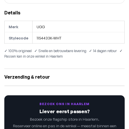
Details
Merk
UGG
Stylecode
1154433K-WHT
✓ 100% origineel ✓ Snelle en betrouwbare levering ✓ 14 dagen retour ✓
Passen kan in onze winkel in Haarlem
Verzending & retour
BEZOEK ONS IN HAARLEM
Liever eerst passen?
Bezoek onze flagship store in Haarlem.
Reserveer online en pas in de winkel — meestal binnen een