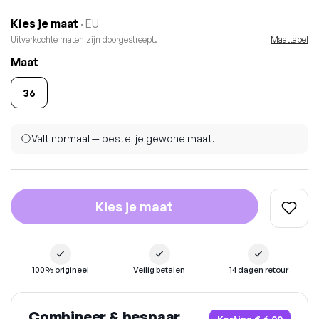
Kies je maat
· EU
Uitverkochte maten zijn doorgestreept.
Maattabel
Maat
36
Valt normaal — bestel je gewone maat.
Kies je maat
100% origineel
Veilig betalen
14 dagen retour
Combineer & bespaar