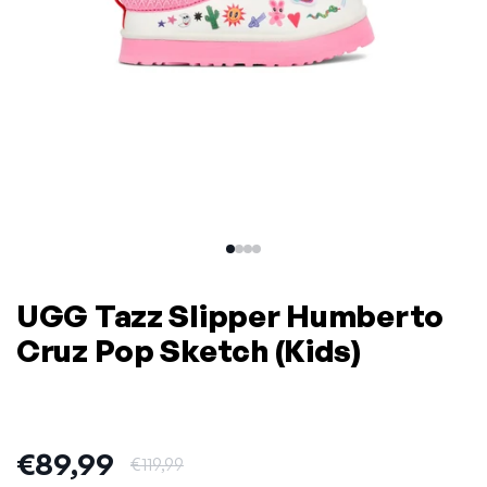
UGG Tazz Slipper Humberto
Cruz Pop Sketch (Kids)
Uitverkoopprijs:
€89,99
Normale prijs:
€119,99