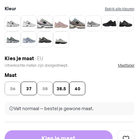
Kleur
Bekijk alle kleuren
Kies je maat
· EU
Uitverkochte maten zijn doorgestreept.
Maattabel
Maat
36
37
38
38.5
40
Valt normaal — bestel je gewone maat.
Kies je maat