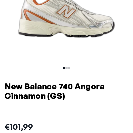
New Balance 740 Angora
Cinnamon (GS)
Prijs:
€101,99