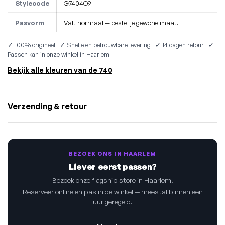
Stylecode
G7404O9
Pasvorm
Valt normaal — bestel je gewone maat.
✓ 100% origineel ✓ Snelle en betrouwbare levering ✓ 14 dagen retour ✓
Passen kan in onze winkel in Haarlem
Bekijk alle kleuren van de 740
Verzending & retour
BEZOEK ONS IN HAARLEM
Liever eerst passen?
Bezoek onze flagship store in Haarlem.
Reserveer online en pas in de winkel — meestal binnen een
uur geregeld.