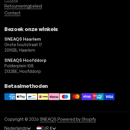
Retourneringbeleid
Contact
Bezoek onze winkels
SNEAQS Haarlem
Grote houtstraat 17
2011SB, Haarlem
SNEAQS Hoofddorp
Polderplein 108
2132BE, Hoofddorp
Betaalmethoden
Copyright © 2026
SNEAQS
.
Powered by Shopify
Taal
Nederlands
Land/region
EUR €